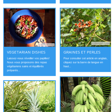
VEGETARIAN DISHES
GRAINES ET PERLES
Laissez-nous réveiller vos papilles!
Pour consulter cet article en anglais,
Nous vous proposons des repas
cliquez sur la barre de langue en
végétariens sains et équilibrés
haut...
préparés...