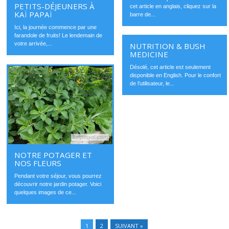
PETITS-DÉJEUNERS À
cet article en anglais, cliquez sur la
KAÏ PAPAÏ
barre de...
Ici, la journée commence par une
farandole de fruits! Le lendemain de
votre arrivée,...
NUTRITION & BUSH
MEDICINE
Désolé, cet article est seulement
disponible en English. Pour le confort
de l’utilisateur, le...
NOTRE POTAGER ET
NOS FLEURS
Pendant votre séjour, vous pourrez
découvrir notre jardin potager. Voici
quelques images de ce...
1
2
SUIVANT »