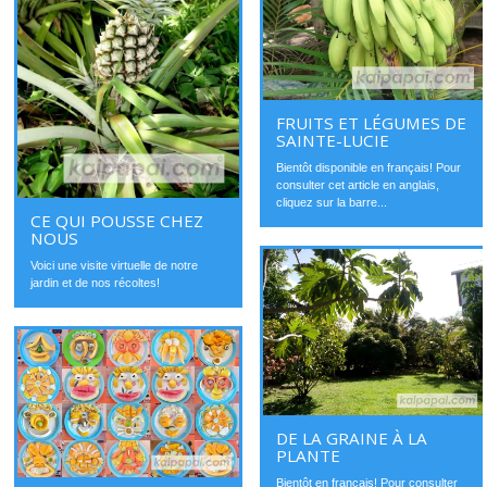
FRUITS ET LÉGUMES DE
SAINTE-LUCIE
Bientôt disponible en français! Pour
consulter cet article en anglais,
cliquez sur la barre...
CE QUI POUSSE CHEZ
NOUS
Voici une visite virtuelle de notre
jardin et de nos récoltes!
DE LA GRAINE À LA
PLANTE
Bientôt en français! Pour consulter