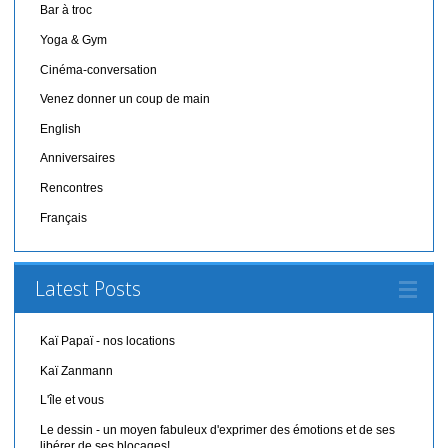
Bar à troc
Yoga & Gym
Cinéma-conversation
Venez donner un coup de main
English
Anniversaires
Rencontres
Français
Latest Posts
Kaï Papaï - nos locations
Kaï Zanmann
L'île et vous
Le dessin - un moyen fabuleux d'exprimer des émotions et de ses
libérer de ses blocages!