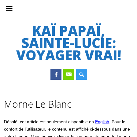
KAÏ PAPAÏ,
SAINTE-LUCIE:
VOYAGER VRAI!
Main menu
Skip
to
Morne Le Blanc
content
Désolé, cet article est seulement disponible en
English
. Pour le
confort de l’utilisateur, le contenu est affiché ci-dessous dans une
autre langue. Vous pouvez cliquer le lien pour changer de langue