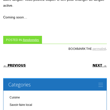
active.
Coming soon…
POSTED IN
Randonnées
BOOKMARK THE
permalink
.
POST NAVIGATION
← PREVIOUS
NEXT →
Categories
Cuisine
Savoir-faire local