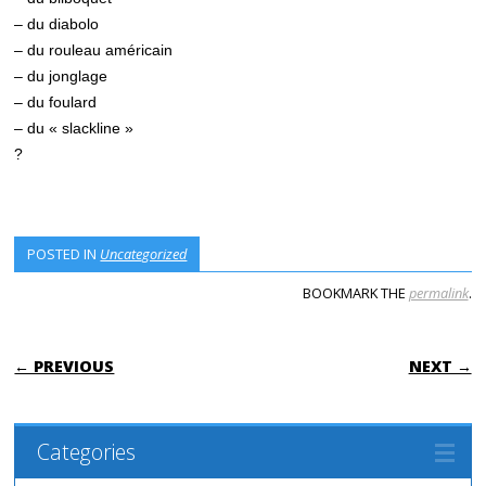
– du diabolo
– du rouleau américain
– du jonglage
– du foulard
– du « slackline »
?
POSTED IN
Uncategorized
BOOKMARK THE
permalink
.
POST NAVIGATION
← PREVIOUS
NEXT →
Categories