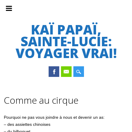
KAÏ PAPAÏ,
SAINTE-LUCIE:
VOYAGER VRAI!
Main menu
Skip
to
Comme au cirque
content
Pourquoi ne pas vous joindre à nous et devenir un as:
– des assiettes chinoises
– du bilboquet